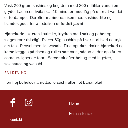
Vask 200 gram sushiris og kog dem med 200 milliliter vand i en
gryde. Lad risen hvile i ca. 10 minutter med låg på efter at vandet
er fordampet. Derefter marineres risen med sushieddike og
blandes godt, for at eddiken er fordelt jævnt.
Hjortekødet skæres i strimler, krydres med salt og peber og
steges rare (blodig). Placer 80g sushiris på hver nori blad og tryk
det fast. Pensel med lidt wasabi. Fine agurkestrimler, hjortekød og
karse lægges på risen og rulles sammen, sådan at der opstår en
cornetto-lignende form. Server alt efter behag med ingefær,
sojasauce og wasabi.
ANRETNING
I en høj beholder anrettes to sushiruller i et bananblad.
Home
Forhandlerliste
Kontakt