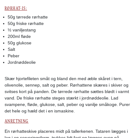
RØRHAT-IS:
50g tørrede rørhatte
50g friske rørhatte
½ vaniljestang
200ml fløde
50g glukose
Salt
Peber
Jordnøddeolie
Skær hjortefileten småt og bland den med æble skåret i tern,
olivenolie, sennep, salt og peber. Rørhattene skæres i skiver og
svitses kort på panden. De tørrede rørhatte sættes blødt i varmt
vand. De friske rørhatte steges stærkt i jordnøddeolie. Lad
svampene, fløde, glukose, salt, peber og vanilje småkoge. Purer
det hele og hæld det i en ismaskine.
ANRETNING
En rørhatteskive placeres midt på tallerkenen. Tataren lægges i
lag i en serveringsform, trykkes lidt fast og lægges oven på