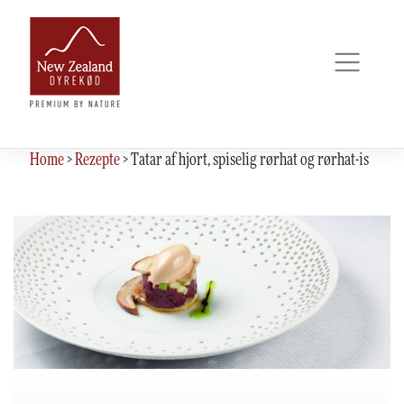
Skip
to
content
Home
>
Rezepte
>
Tatar af hjort, spiselig rørhat og rørhat-is