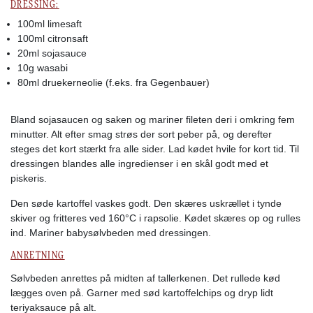
DRESSING:
100ml limesaft
100ml citronsaft
20ml sojasauce
10g wasabi
80ml druekerneolie (f.eks. fra Gegenbauer)
Bland sojasaucen og saken og mariner fileten deri i omkring fem
minutter. Alt efter smag strøs der sort peber på, og derefter
steges det kort stærkt fra alle sider. Lad kødet hvile for kort tid. Til
dressingen blandes alle ingredienser i en skål godt med et
piskeris.
Den søde kartoffel vaskes godt. Den skæres uskrællet i tynde
skiver og fritteres ved 160°C i rapsolie. Kødet skæres op og rulles
ind. Mariner babysølvbeden med dressingen.
ANRETNING
Sølvbeden anrettes på midten af tallerkenen. Det rullede kød
lægges oven på. Garner med sød kartoffelchips og dryp lidt
teriyaksauce på alt.