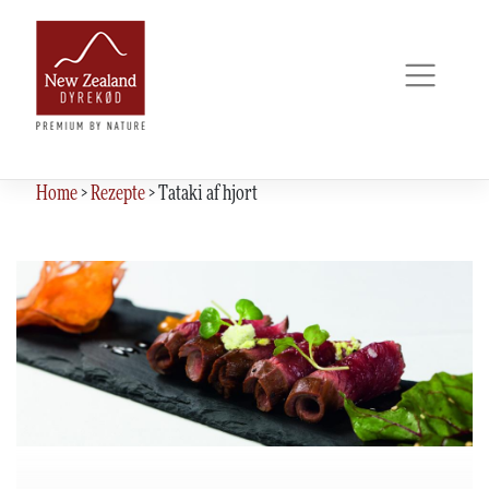
Skip
to
content
Home
>
Rezepte
>
Tataki af hjort